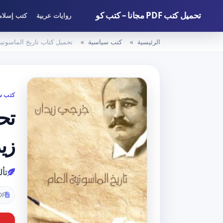
تحميل كتب PDF مجانا – كتب كو
روايات عربية
كتب إسلام
الرئيسية
كتب سياسية
تحميل كتاب تاريخ الماسونية العام PDF تأليف جرجي زيدان
كتب س
زي
تأ
DF