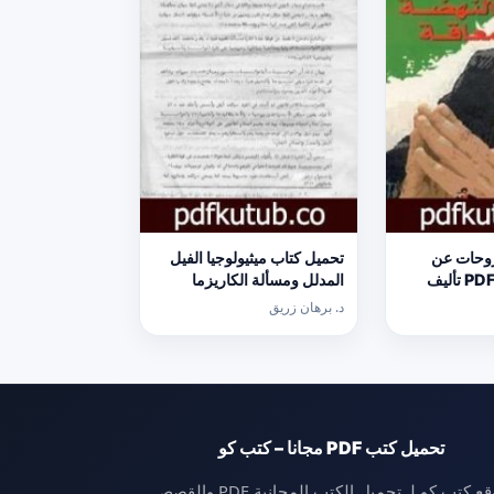
وحات عن
تحميل كتاب ميثيولوجيا الفيل
النهضة المعاقة PDF تأليف
المدلل ومسألة الكاريزما
نا [كامل]
الأمريكية PDF تأليف د. برهان
د. برهان زريق
زريق مجانا [كامل]
تحميل كتب PDF مجانا – كتب كو
موقع كتب كو لـ تحميل الكتب المجانية PDF والقصص