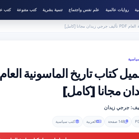
ية
روايات عالمية
علم نفس واجتماع
تنمية بشرية
كتب متنوعة
كتب عل
 مجانا [كامل]
ياسية
دان مجانا [كامل]
ليف: جرجي زيدان
P
148 صفحة
العربية
كتب سياسية