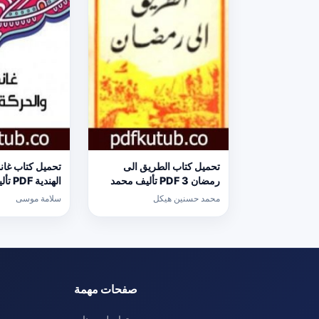
تحميل كتاب الطريق الى
تحميل كتاب غان
رمضان 3 PDF تأليف محمد
الهندي
حسنين هيكل مجانا [كامل]
موسى مجانا [ك
محمد حسنين هيكل
سلامة موسى
صفحات مهمة