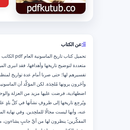
عن الكتاب
تحميل كتاب تا
متعددة لتوضيح تاريخها وأهدافها، فقد انبرى الم
تفسيرهم لها؛ حتى صرنا أمام عدة تواريخ لمنظمة و
وآخَرون يرونها مُلحِدَة. لكن المؤكَّد أن الم
اضطهادية، فرضت عليها مزيد من العزلة والوحدة
ويُرجِع تاريخها إلى ظروفِ نشأتها في كلِّ بلدٍ ع
عنه، وأنها ليست مجالًا للملحِدين. وفي نهاية ا
المفكِّرين؛ ينظرون لها من أيِّ جانبٍ يشاءون، م