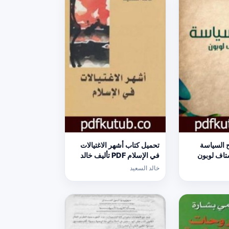
 السياسة
تحميل كتاب أشهر الاغتيالات
وستاف لوبون
في الإسلام PDF تأليف خالد
السعيد مجانا [كامل]
خالد السعيد