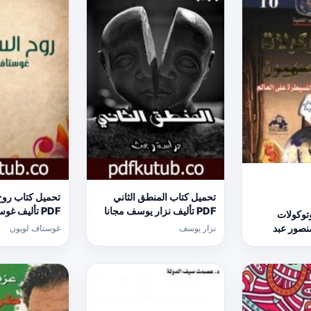
تحميل كتاب المنطق الثاني
تحميل كتاب روح
PDF تأليف نزار يوسف مجانا
PDF تأليف غ
توكولات
[كامل]
مجانا [كامل]
نصور عبد
نزار يوسف
غوستاف لوبون