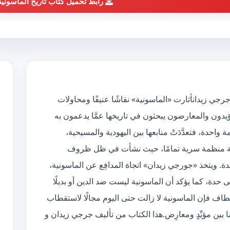
رابط تحميل كتاب تاريخ الماسونية 
ريخ الماسونية العام pdf الكاتب جرجي زيدانأثارت «الماسونية» نقاشًا عنيفًا ومحاولات
ؤيدون والمعارضون يبحثون في تاريخها عمَّا يدعمون به
احدة، فتعدَّدَتْ منابعها بين اليهودية والمسيحية،
اسونية منظمة سرية تمامًا، حيث نشأت في ظل ظروف
. ويتخذ «جورجي زيدان» اتجاهَ المدافِع عن الماسونية،
لى حدة، كما يؤكد أن الماسونية ليست ضد الدين أو بديلًا
لمطاف فإن الماسونية لا زالت حتى اليوم مجالًا لاستقطاب
ا بين مؤيِّدٍ ومعارِض.هذا الكتاب من تأليف جرجي زيدان و