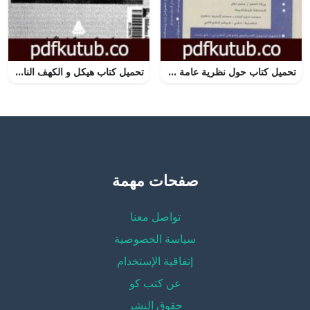
تحميل كتاب حول نظرية عامة تقدمية للدين PDF تأليف د. برهان زريق مجانا [كامل]
تحميل كتاب هيكل و الكهف الناصري PDF تأليف عبد العظيم رمضان مجانا [كامل]
صفحات مهمة
تواصل معنا
سياسة الخصوصية
إتفاقية الإستخدام
عن كتب كو
حقوق النشر