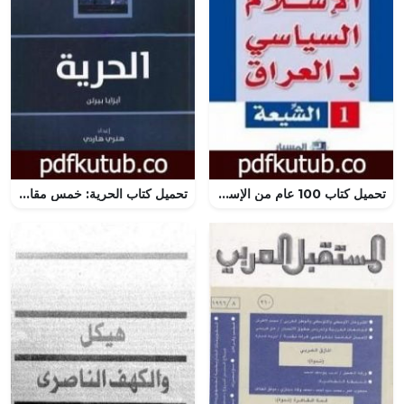
تحميل كتاب 100 عام من الإسلام السياسي بـالعراق – الشيعة PDF تأليف رشيد الخيون مجانا [كامل]
تحميل كتاب الحرية: خمس مقالات عن الحرية PDF تأليف إيزايا برلين مجانا [كامل]