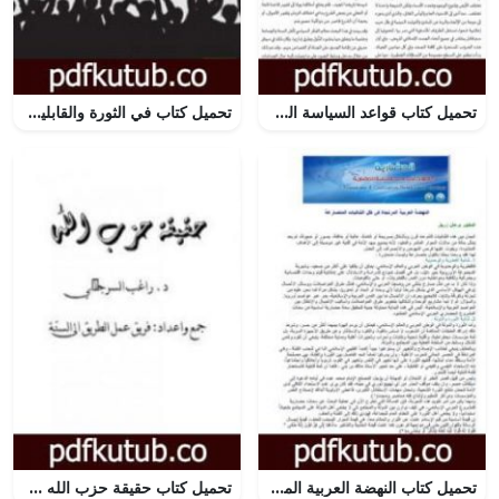
تحميل كتاب قواعد السياسة الشرعية في تقديم وجود الدولة المسلمة ومصالحها على إقامة الحدود PDF تأليف محمد علي النجار مجانا [كامل]
تحميل كتاب في الثورة والقابلية للثورة PDF تأليف عزمي بشارة مجانا [كامل]
تحميل كتاب النهضة العربية المرتجاة في ظل الثنائيات المتصارعة PDF تأليف د. برهان زريق مجانا [كامل]
تحميل كتاب حقيقة حزب الله PDF تأليف راغب السرجاني مجانا [كامل]