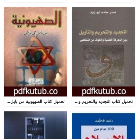
تحميل كتاب التجديد والتحريم والتأويل بين المعرفة العلمية والخوف من التفكير PDF تأليف نصر حامد أبو زيد مجانا [كامل]
تحميل كتاب الصهيونية من بابل إلى بوش PDF تأليف إبراهيم الحارتي مجانا [كامل]