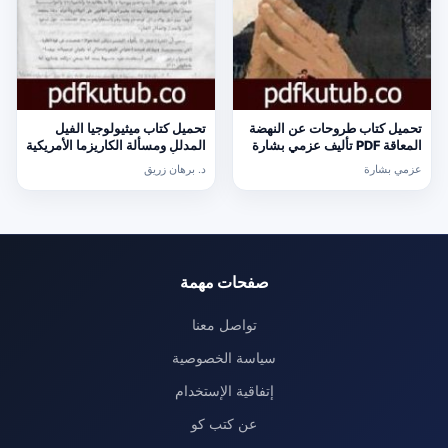
تحميل كتاب طروحات عن النهضة
تحميل كتاب ميثيولوجيا الفيل
المعاقة PDF تأليف عزمي بشارة
المدلل ومسألة الكاريزما الأمريكية
مجانا [كامل]
PDF تأليف د. برهان زريق مجانا
عزمي بشارة
د. برهان زريق
[كامل]
صفحات مهمة
تواصل معنا
سياسة الخصوصية
إتفاقية الإستخدام
عن كتب كو