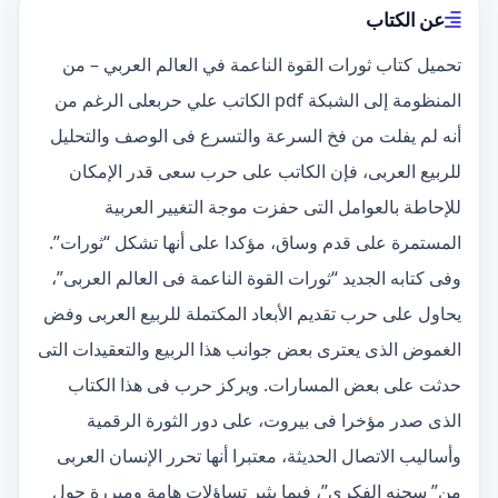
عن الكتاب
تحميل كتاب ثورات القوة الناعمة في العالم العربي – من
المنظومة إلى الشبكة pdf الكاتب علي حربعلى الرغم من
أنه لم يفلت من فخ السرعة والتسرع فى الوصف والتحليل
للربيع العربى، فإن الكاتب على حرب سعى قدر الإمكان
للإحاطة بالعوامل التى حفزت موجة التغيير العربية
المستمرة على قدم وساق، مؤكدا على أنها تشكل “ثورات”.
وفى كتابه الجديد “ثورات القوة الناعمة فى العالم العربى”،
يحاول على حرب تقديم الأبعاد المكتملة للربيع العربى وفض
الغموض الذى يعترى بعض جوانب هذا الربيع والتعقيدات التى
حدثت على بعض المسارات. ويركز حرب فى هذا الكتاب
الذى صدر مؤخرا فى بيروت، على دور الثورة الرقمية
وأساليب الاتصال الحديثة، معتبرا أنها تحرر الإنسان العربى
من” سجنه الفكرى”، فيما يثير تساؤلات هامة ومبررة حول