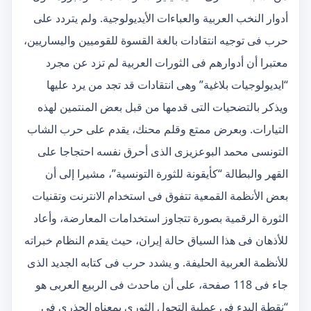
أدوار النخب العربية والعباءات الأيديولوجية. ولم يتردد على
حرب فى توجيه انتقادات بالغة القسوة للقوميين واليساريين،
معتبرا أن أدوارهم فى الثورات العربية لم تزد عن مجرد
“ايديولوجيات بلاغية” وهى انتقادات قد تجد من يرد عليها
ويذكر بالتضحيات التى قدمها من قبل بعض المنتمين لهذه
التيارات. وبعرض ممتع وقلم محنك، يقدم على حرب الشاب
التونسى محمد البوعزيزى الذى أحرق نفسه احتجاجا على
القهر والبطالة “كأيقونة للثورة التونسية”، مشيرا إلى أن
بعض الأنظمة القمعية تتفوق فى استخدام الانترنت وتقنيات
الثورة الرقمية بصورة تتجاوز استخدامات المعارضة، وأعاد
للأذهان فى هذا السياق حالة إيران، حيث يقدم النظام خبراته
للأنظمة العربية الحليفة. و يشدد حرب فى كتابه الجديد الذى
جاء فى 118 صفحة، على أن ماحدث فى الربيع العربى هو
“نقطة البدء فى عملية التحول الثورى بمعناه الجذرى فى