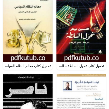
تحميل كتاب تحول السلطة – الجزء الثاني PDF تأليف آلفين توفلر مجانا [كامل]
تحميل كتاب معالم النظام السياسي: الفلسفي – الإسلامي – العلماني PDF تأليف د. أيمن المصري مجانا [كامل]