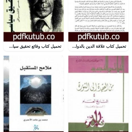
تحميل كتاب علاقة الدين بالدولة – حالة مصر بعد الثورة PDF تأليف طارق البشري مجانا [كامل]
تحميل كتاب وقائع تحقيق سياسي أمام المدعي الاشتراكي PDF تأليف محمد حسنين هيكل مجانا [كامل]