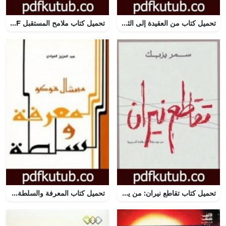
تحميل كتاب من العقيدة إلى الثورة – ج4: التاريخ العام – النبوة والمعاد PDF تأليف حسن حنفي مجانا [كامل]
تحميل كتاب ملامح المستقبل PDF تأليف محمد حامد الأحمري مجانا [كامل]
تحميل كتاب تقاطع نيران: من يوميات الانتفاضة السورية PDF تأليف سمر يزبك مجانا [كامل]
تحميل كتاب المعرفة والسلطة PDF تأليف ميشيل فوكو مجانا [كامل]