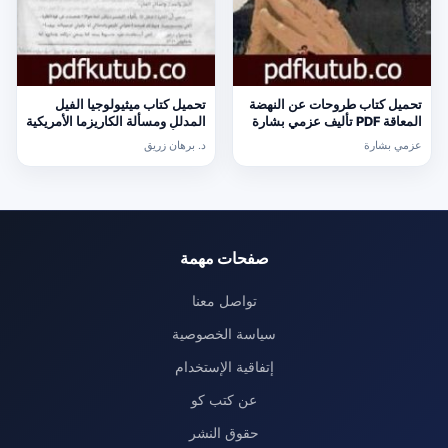
تحميل كتاب طروحات عن النهضة
تحميل كتاب ميثيولوجيا الفيل
المعاقة PDF تأليف عزمي بشارة
المدلل ومسألة الكاريزما الأمريكية
مجانا [كامل]
PDF تأليف د. برهان زريق مجانا
عزمي بشارة
د. برهان زريق
[كامل]
صفحات مهمة
تواصل معنا
سياسة الخصوصية
إتفاقية الإستخدام
عن كتب كو
حقوق النشر