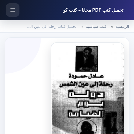
تحميل كتب PDF مجانا – كتب كو
الرئيسية
كتب سياسية
تحميل كتاب رحلة الى عين الشمس – دولة يوم القيامة PDF تأليف عادل حمودة مجانا [كامل]