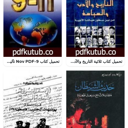
تحميل كتاب ثلاثية التاريخ والأدب والسياسة من بين سطور حياتنا الأدبية PDF تأليف محمد الجوادي مجانا [كامل]
تحميل كتاب 9-Nov PDF تأليف نعوم تشومسكي مجانا [كامل]