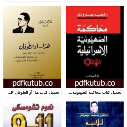
تحميل كتاب محاكمة الصهيونية الإسرائيلية PDF تأليف روجيه غارودي مجانا [كامل]
تحميل كتاب هذا أو الطوفان PDF تأليف خالد محمد خالد مجانا [كامل]