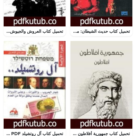
تحميل كتاب حديث الشيطان: مقابلات مع سبعة طغاة PDF تأليف ريكاردو أوريزيو مجانا [كامل]
تحميل كتاب العروش والجيوش – الجزء الثاني PDF تأليف محمد حسنين هيكل مجانا [كامل]
تحميل كتاب جمهورية أفلاطون – نسخة أخرى PDF تأليف أفلاطون مجانا [كامل]
تحميل كتاب آل روتشيلد PDF تأليف مجدي كامل مجانا [كامل]