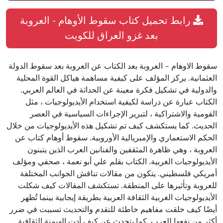
رابط تحميل كتاب سقوط الأوهام - العروبة
بعد غزو العراق للكويت
سقوط الاوهام – العروبة بعد الكتاب عن العروبة بعد سقوط الدولة
العثمانية. يركز المؤلف على كيفية مساهمة هياكل القوة المحلية
والدولية في تشكيل فكرة معينة عن الحداثة في العالم العربي.
الكتاب عبارة عن دراسة لكيفية استخدام الأيديولوجيات ، مثل
القومية والاشتراكية ، لتبرير الإجراءات السياسية في العصر
الحديث. كما يستكشف كيف تم تشكيل هذه الأيديولوجيات من خلال
الحكم الاستعماري والإمبريالية الأوروبية. سقوط أوهام كتاب عن
العروبة ، وهي ظاهرة المثقفين والفنانين العرب الذين يتبنون
الأيديولوجيات الغربية. الكتاب بقلم علي أبو نعمة ، صحفي ومؤلف
أمريكي فلسطيني. يتكون من مقالات تناقش الجوانب المختلفة
للعروبة وتأثيرها على المنطقة. تستكشف المقالات كيف شكلت
الأيديولوجيات الغربية الثقافة العربية بطريقة إيجابية بينما تُظهر
أيضًا كيف خلقت مفاهيم خاطئة للتقدم والتحديث تسببت في ضرر
أكثر من نفعها للعرب. كما يتحدث عن كيف أدت الهيمنة الثقافية