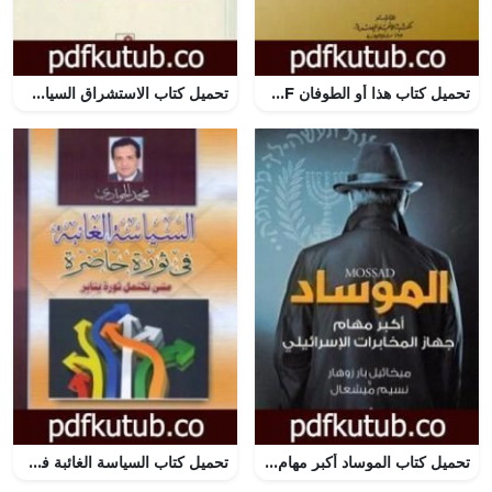
تحميل كتاب هذا أو الطوفان PDF تأليف خالد محمد خالد مجانا [كامل]
تحميل كتاب الاستشراق السياسي وصناعة الكراهية بين الشرق والغرب PDF تأليف علي بن إبراهيم النملة مجانا [كامل]
تحميل كتاب الموساد أكبر مهام جهاز المخابرات الإسرائيلي PDF تأليف ميخائيل بار زوهار و نسيم ميشعال مجانا [كامل]
تحميل كتاب السياسة الغائبة في ثورة حاضرة – متى تكتمل ثورة يناير PDF تأليف محمد الجوادي مجانا [كامل]