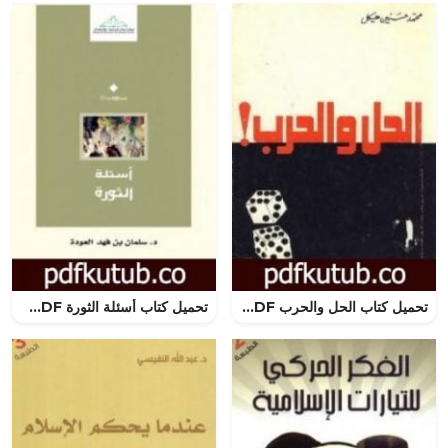
تحميل كتاب الحل والحرب PDF تأليف محمد حسنين هيكل مجانا [كامل]
تحميل كتاب أسئلة الثورة PDF تأليف سلمان العودة مجانا [كامل]