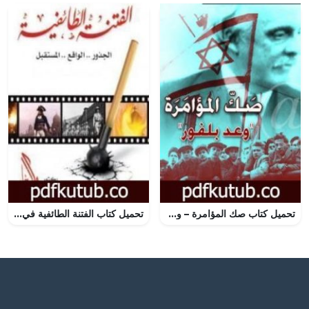
تحميل كتاب صك المؤامرة – وعد بلفور – نسخة أخرى PDF تأليف صلاح عيسى مجانا [كامل]
تحميل كتاب الفتنة الطائفية في مصر.. الجذور.. الواقع.. المستقبل PDF تأليف راغب السرجاني مجانا [كامل]