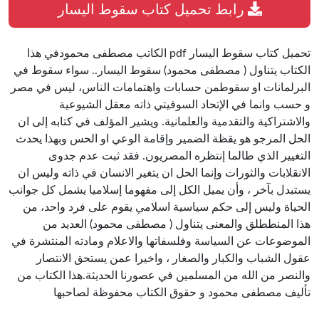
رابط تحميل كتاب سقوط اليسار
تحميل كتاب سقوط اليسار pdf الكاتب مصطفى محمودفي هذا
الكتاب يتناول ( مصطفى محمود) سقوط اليسار.. سواء سقوط في
البرلمانات او سقوطمن حسابات واهتمامات الناس، ليس في مصر
و حسب وانما في الإتحاد السوفيتي ذاته معقل الشيوعية
والاشتراكية والتقدمية والعلمانية. ويشير المؤلف في كتابه إلى ان
الحل المرجو هو يقظة الضمير وإقامة الوعي او الحس وبهذا يحدث
التغيير الذي طالما إنتظره المصريون. فقد ثبت عدم جدوى
الانقلابات والثورات وإنما الحل ان يتغير الانسان في ذاته وليس ان
يستبدل بآخر ، وأن يميل الكل إلى مفهوما إسلاميا يشمل كل جوانب
الحياة وليس إلى حكم سياسية اسلامي يقوم على فرد واحد، من
هذا المنططلق والمعنى يتناول ( مصطفى محمود) العديد من
الموضوعات عن السياسة وفلسفاتها والاعلام ومادته المنتشرة في
عقول الشباب والكبار والصغار ، واخيرا عمن يستحق الانتصار
والنصر من الله من المسلمين في عصورنا الحديثة.هذا الكتاب من
تأليف مصطفى محمود و حقوق الكتاب محفوظة لصاحبها