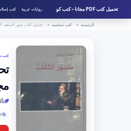
تحميل كتب PDF مجانا – كتب كو
روايات عربية
كتب إسلام
الرئيسية
كتب سياسية
تحميل كتاب صور المثقف PDF تأليف إدوارد سعيد مجانا [كامل]
كتب س
مج
تأل
DF