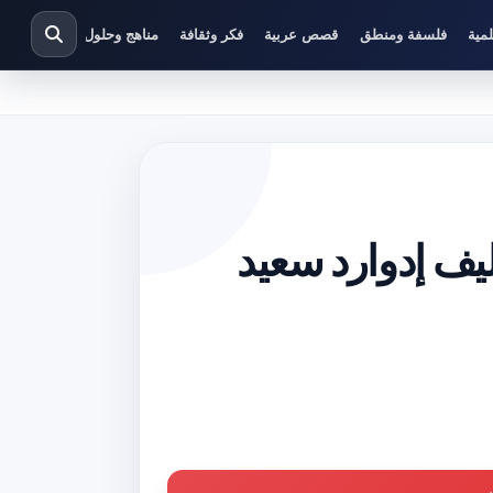
مية
فلسفة ومنطق
قصص عربية
فكر وثقافة
مناهج وحلول دراسية
كتاب صور المثقف PDF تأليف إدوارد سعيد