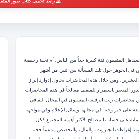
رابط تحميل كتاب صور المثق
 pdf الكاتب إدوارد سعيدهل المثقفون فئة كبيرة جداً من الناس، أم نخبة رخيصة
ض في الجوهر حول تلك المسألة بين اثنين من أشهر
لعشرين. ومن خلال هذه المحاضرات يحاول إدوارد إبراز
لدور المتغير باستمرار للمثقف معالجاً في هذه المحاضرات
 ضمن محاضرات ريث الرفيعة المستوى في المجال الثقافي
معه على خير وجه، في مجابهة وسائل الإعلام وفي مواجهة
ماية على حساب المصالح الأكثر أهمية للمجتمع ككل
ومة إغراءات الجبروت، والمال، والتخصص مدعماً حجبه