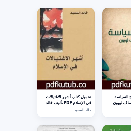
 السياسة
تحميل كتاب أشهر الاغتيالات
وستاف لوبون
في الإسلام PDF تأليف خالد
السعيد مجانا [كامل]
خالد السعيد