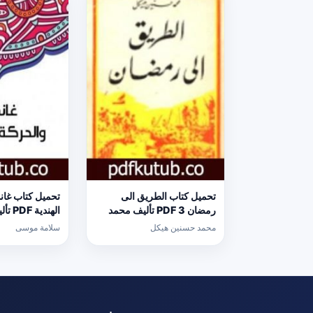
تحميل كتاب الطريق الى
تحميل كتاب غان
رمضان 3 PDF تأليف محمد
الهندي
حسنين هيكل مجانا [كامل]
موسى مجانا [ك
محمد حسنين هيكل
سلامة موسى