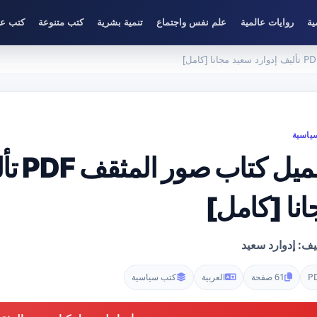
ية
روايات عالمية
علم نفس واجتماع
تنمية بشرية
كتب متنوعة
كتب عل
ياسية
تحميل 
انا [كامل]
يف: إدوارد سعيد
P
61 صفحة
العربية
كتب سياسية