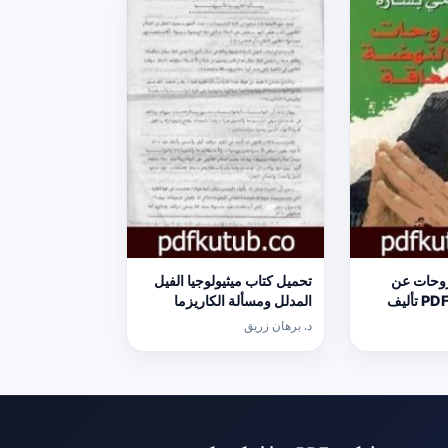
وحات عن
تحميل كتاب ميثيولوجيا الفيل
النهضة المعاقة PDF تأليف
المدلل ومسألة الكاريزما
نا [كامل]
الأمريكية PDF تأليف د. برهان
د. برهان زريق
زريق مجانا [كامل]