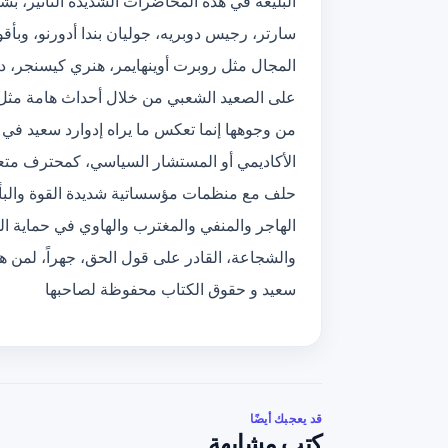
البليغة في هذه المحاضرات الشديدة التأثير، ب
سارتر، رجيس دوبريه، جوليان بندا أدورنو، وبأ
المجال مثل روبرت أوينهايمر، هنري كيسنجر، دا
على الصعيد الشعبي من خلال أحداث هامة مثل 
من وجوهها إنما تعكس ما يراه إدوارد سعيد في 
الأكاديمي أو المستشار السياسي، كمحترف متع
حلف مع منظمات مؤسساتية شديدة القوة والبأس
الهاجر والمنفي والمغترب والهاوي في حماية ا
والشجاعة، القادر على قول الحق، جهراً، لمن ه
سعيد و حقوق الكتاب محفوظة لصاحبها
قد يعجبك أيضًا
كتب مشابهة