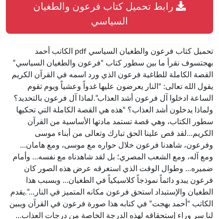
رابط تحميل كتاب فرعون والطغيان
السياسي
تحميل كتاب فرعون والطغيان السياسي pdf الكاتب أحمد
بهجتسوف نقرأ ما بين سطور كتاب “فرعون والطغيان السياسي”
القصة الكاملة للطاغية فرعون الذي ورد اسمه في القرآن الكريم
يقول الله تعالى: “النار يعرضون عليها غدواً وعشياً ويوم تقوم
الساعة ادخلوا آل فرعون أشد العذاب”.لماذا آل فرعون بالتحديد؟
ولماذا يدخلون أشد العذاب؟ “هذه هي القصة الكاملة التي تحكيها
سطور الكتاب، وهي قصة تستمد مادتها الأساسية من القرآن
الكريم…لقد قص علينا الحق تبارك وتعالى من أبناء موسى
وفرعون، شاهدنا فرعون خلال حواره مع موسى، ومع هامان…
ومع آله، ومع الشعب المصري؛ بل لقد شاهدناه مع نفسه… وأمام
ضميره… وطوال الوقت الذي استغرقه عرض هذه الصور كان
فرعون يبدو دائماً نموذجاً كلاسيكياً في الطغيان… وبسبب هذا
الطغيان والإستبداد استحق فرعون مكانه المتميز في النار…”.يقدم
الكاتب “أحمد بهجت” في كتابه هذا صورة فرعون في القرآن ويبين
لنا سر وراء إستحقاقه لهذه الدرجة الخاصة من درجات العذاب…