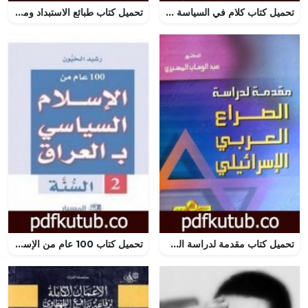
تحميل كتاب كلام في السياسة – قضايا ورجال PDF تأليف محمد حسنين هيكل مجانا [كامل]
تحميل كتاب طبائع الاستبداد ومصارع الاستعباد PDF تأليف عبد الرحمن الكواكبي مجانا [كامل]
تحميل كتاب مقدمة لدراسة الصراع العربي الاسرائيلي PDF تأليف عبد الوهاب المسيري مجانا [كامل]
تحميل كتاب 100 عام من الإسلام السياسي بـالعراق – السنّة PDF تأليف رشيد الخيون مجانا [كامل]