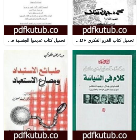
تحميل كتاب الغزو الفكري PDF تأليف محمد جلال كشك مجانا [كامل]
تحميل كتاب عديموا الجنسية في سورية من غير اللاجئين الفلسطينيين PDF تأليف هيثم مناع مجانا [كامل]