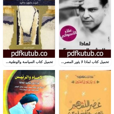
تحميل كتاب لماذا لا يثور المصريون PDF تأليف علاء الأسواني مجانا [كامل]
تحميل كتاب السياسة والوطنية والتربية – الجزء الثاني PDF تأليف محمد عمارة مجانا [كامل]