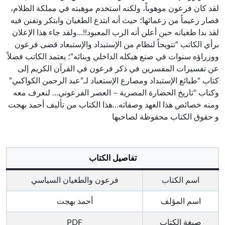
لقد كان فرعون موهوباً، ولكنه استخدم موهبته في مملكة الظلام،
فصار زعيماً من زعمائها؛ حيث أنه ابتدع الطغيان وابتكر وتفنن فيه
لقد بدا طغيانه حين أعلن أنه الرب المعبود!!…ولقد جاء هذا الإعلان
برأي الكاتب “تتويجاً لنظام من الإستبداد والإستبعاد قضى فرعون
ووزراؤه سنوات في صنع هيكله الداخلي وبنائه”؛ يعتمد الكاتب فضلاً
عن تفسيرات المفسرين في ذكر فرعون في القرآن الكريم إلى
كتاب “طبائع الإستبداد ومصارع الإستعباد لـ”عبد الرحمن الكواكبي”
وكتاب “تاريخ الحضارة المصرية – العصر الفرعوني… لنعرف معه
ومنه خصائص هذا العهد وصفاته…هذا الكتاب من تأليف أحمد بهجت
و حقوق الكتاب محفوظة لصاحبها
تفاصيل الكتاب
اسم الكتاب
فرعون والطغيان السياسي
اسم المؤلف
أحمد بهجت
صيغة الكتاب
PDF