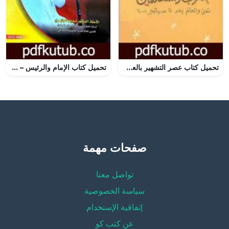
تحميل كتاب عصر التشهير بالعرب والمسلمين PDF تأليف جلال أمين مجانا [كامل]
تحميل كتاب الإمام والرئيس – قراءة في إشكالية العلاقة PDF تأليف نديم الجابري مجانا [كامل]
صفحات مهمة
تواصل معنا
سياسة الخصوصية
إتفاقية الإستخدام
عن كتب كو