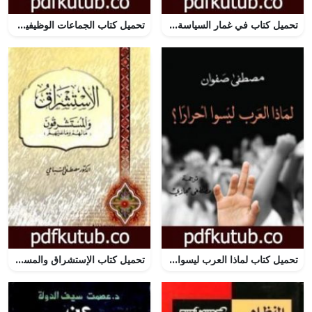
تحميل كتاب في غمار السياسة – فكراً وممارسة – الكتاب الثاني PDF تأليف محمد عابد الجابري مجانا [كامل]
تحميل كتاب الجماعات الوظيفية اليهودية – نموذج تفسيري جديد PDF تأليف عبد الوهاب المسيري مجانا [كامل]
تحميل كتاب لماذا العرب ليسوا أحراراً؟ PDF تأليف مصطفى صفوان مجانا [كامل]
تحميل كتاب الإستشراق والمستشرقون ما لهم وما علیهم PDF تأليف مصطفى السباعي مجانا [كامل]