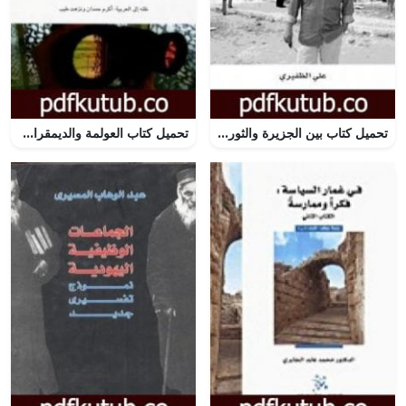
تحميل كتاب بين الجزيرة والثورة PDF تأليف علي الظفيري مجانا [كامل]
تحميل كتاب العولمة والديمقراطية والإرهاب PDF تأليف إريك هوبزباوم مجانا [كامل]