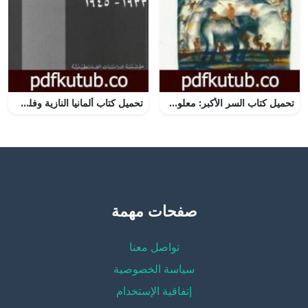
تحميل كتاب السر الأكبر: معلومات مذهلة عن خفايا الكون والأحداث PDF تأليف ديفيد فوغان آيك مجانا [كامل]
تحميل كتاب ألمانيا النازية وفلسطين 1933-1945 PDF تأليف عبد الرحمن عبد الغني مجانا [كامل]
صفحات مهمة
تواصل معنا
سياسة الخصوصية
إتفاقية الإستخدام