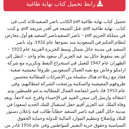
رابط تحميل كتاب نهاية طاغية
تحميل كتاب نهاية طاغية pdf الكاتب ناصر السعيدثلاثة كتب فى
كتاب : نهاية طاغية pdf، قتل الشيعة في أقدر شريعة pdf، و كنت
في مملكة الحريم pdf – ناصر السعيدناصر السعيد هو أول معارض
لنظام الحكم في السعودية منذ نشوءها عام 1932. ولد ناصر
السعيد في مدينة حائل شمال وسط الجزيرة العربية عام 1923 –
أي بعد سقوط حائل بيد عبد العزيز آل سعود بعام واحد – انتقل إلى
الظهران عام 1947 للعمل في استخراج النفط وتكريره مع شركة
ارامكو وعاش مع بقيه العمال السعوديين ظروفاً معيشية صعبة
فقاد مع زملاءه هناك سلسلة من الإضرابات للمطالبة بتحسين
ظروفهم المعيشية والسكنية ورضخت الشركة لمطالبهم، وفي
عام 1953 قاد ناصر انتفاضة العمال للمطالبة بدعم فلسطين وتم
اعتقاله وارسل إلى سجن العبيد في الإحساء وافرج عنه لاحقاً، وبعد
وفاة الملك عبد العزيز أقيم حفل استقبال للمك الجديد (سعود) في
مدينة حائل ألقى فيه ناصر السعيد خطاباً طالب فيه بإعلان دستور
للبلاد وبإصلاح وتنظيم الموارد المالية للدولة وحماية الحقوق
السياسية وحقوق حرية التعبير للمواطنين وفي عام 1956 غادر من