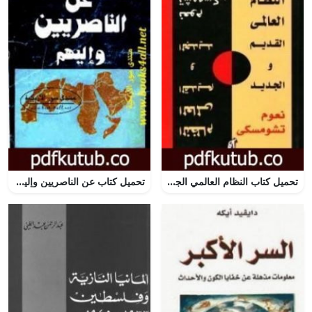
تحميل كتاب النظام العالمي الجديد والقديم PDF تأليف نعوم تشومسكي مجانا [كامل]
تحميل كتاب عن الناصريين وإليهم PDF تأليف عصمت سيف الدولة مجانا [كامل]