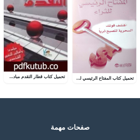
تحميل كتاب قطار التقدم مبادئ وأساليب للتغيير الشخصي PDF تأليف عبد الكريم بكار مجانا [كامل]
تحميل كتاب المفتاح الرئيسي للثراء PDF نابليون هيل مجانا
صفحات مهمة