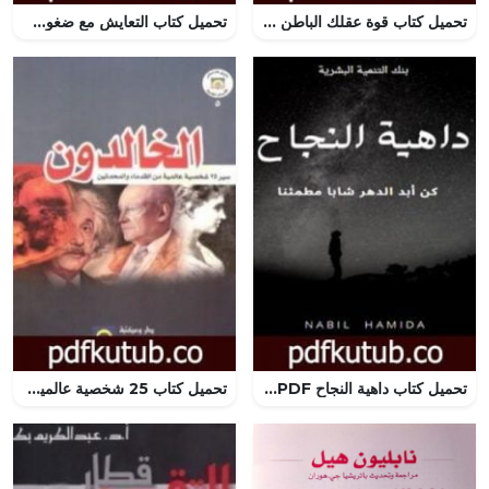
تحميل كتاب قوة عقلك الباطن PDF تأليف جوزيف ميرفي مجانا [كامل]
تحميل كتاب التعايش مع ضغوط العمل PDF تأليف جون بي أردن مجانا [كامل]
تحميل كتاب داهية النجاح PDF تأليف د. نبيل حميدة مجانا [كامل]
تحميل كتاب 25 شخصية عالمية غيرت التاريخ PDF تأليف ديل كارنيجي مجانا [كامل]