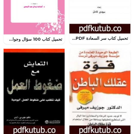
تحميل كتاب سر السعادة PDF تأليف مجدي كامل مجانا [كامل]
تحميل كتاب 100 سؤال وجواب في الخطوبة – د. أسامة زيدان PDF مجانا