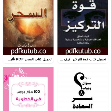
تحميل كتاب قوة التركيز: كيف تحقق أهدافك العملية والشخصية والمالية بثقة مطلقة PDF تأليف مارك فيكتور هانسن مجانا [كامل]
تحميل كتاب السحر PDF تأليف روندا بايرن مجانا [كامل]