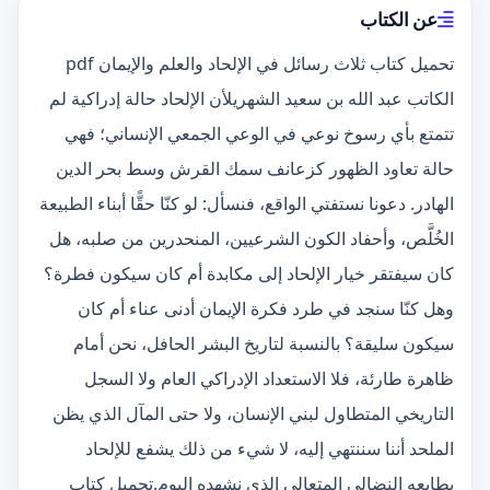
عن الكتاب
تحميل كتاب ثلاث رسائل في الإلحاد والعلم والإيمان pdf
الكاتب عبد الله بن سعيد الشهريلأن الإلحاد حالة إدراكية لم
تتمتع بأي رسوخ نوعي في الوعي الجمعي الإنساني؛ فهي
حالة تعاود الظهور كزعانف سمك القرش وسط بحر الدين
الهادر. دعونا نستفتي الواقع، فنسأل: لو كنّا حقًّا أبناء الطبيعة
الخُلَّص، وأحفاد الكون الشرعيين، المنحدرين من صلبه، هل
كان سيفتقر خيار الإلحاد إلى مكابدة أم كان سيكون فطرة؟
وهل كنّا سنجد في طرد فكرة الإيمان أدنى عناء أم كان
سيكون سليقة؟ بالنسبة لتاريخ البشر الحافل، نحن أمام
ظاهرة طارئة، فلا الاستعداد الإدراكي العام ولا السجل
التاريخي المتطاول لبني الإنسان، ولا حتى المآل الذي يظن
الملحد أننا سننتهي إليه، لا شيء من ذلك يشفع للإلحاد
بطابعه النضالي المتعالي الذي نشهده اليوم.تحميل كتاب