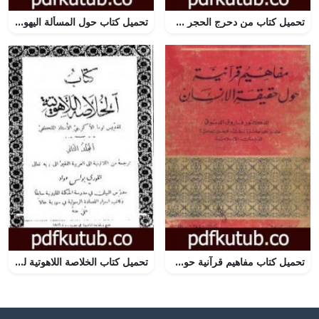
تحميل كتاب من دحرج الحجر PDF تأليف أحمد ديدات مجانا [كامل]
تحميل كتاب حول المسألة اليهودية PDF تأليف كارل ماركس مجانا [كامل]
تحميل كتاب مفاهيم قرآنية حول حقيقة الإنسان PDF تأليف فاروق أحمد الدسوقي مجانا [كامل]
تحميل كتاب الخلاصة اللاهوتية للقديس توما الأكويني – المجلد الثاني PDF تأليف توما الأكويني مجانا [كامل]