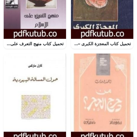
تحميل كتاب المعجزة الكبرى – الإسراء والمعراج PDF تأليف محمد متولي الشعراوي مجانا [كامل]
تحميل كتاب منهج التعرف على الإسلام – الآثار الكاملة PDF تأليف علي شريعتي مجانا [كامل]