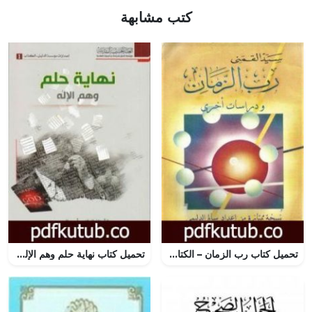
كتب مشابهة
تحميل كتاب رب الزمان – الكتاب ودراسات أخرى – نسخة من إعداد سالم الدليمي PDF تأليف سيد القمني مجانا [كامل]
تحميل كتاب نهاية حلم وهم الإله PDF تأليف د. أيمن المصري مجانا [كامل]