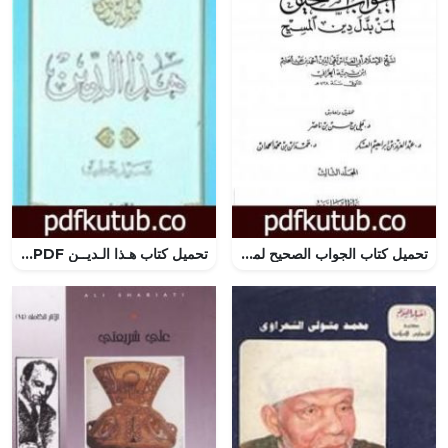
تحميل كتاب الجواب الصحيح لمن بدل دين المسيح – المجلد الثالث PDF تأليف ابن تيمية مجانا [كامل]
تحميل كتاب هـذا الـديــن PDF تأليف سيد قطب مجانا [كامل]