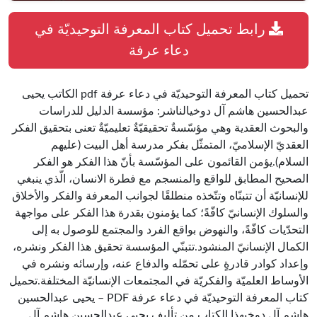
رابط تحميل كتاب المعرفة التوحيديّة في
دعاء عرفة
تحميل كتاب المعرفة التوحيديّة في دعاء عرفة pdf الكاتب يحيى
عبدالحسين هاشم آل دوخيالناشر: مؤسسة الدليل للدراسات
والبحوث العقدية وهي مؤسّسةٌ تحقيقيّةٌ تعليميّةٌ تعنى بتحقيق الفكر
العقديّ الإسلاميّ، المتمثّل بفكر مدرسة أهل البيت (عليهم
السلام).يؤمن القائمون على المؤسّسة بأنّ هذا الفكر هو الفكر
الصحيح المطابق للواقع والمنسجم مع فطرة الانسان، الّذي ينبغي
للإنسانيّة أن تتبنّاه وتتّخذه منطلقًا لجوانب المعرفة والفكر والأخلاق
والسلوك الإنسانيّ كافّةً؛ كما يؤمنون بقدرة هذا الفكر على مواجهة
التحدّيات كافّةً، والنهوض بواقع الفرد والمجتمع للوصول به إلى
الكمال الإنسانيّ المنشود.تتبنّي المؤسسة تحقيق هذا الفكر ونشره،
وإعداد كوادر قادرةٍ على تحمّله والدفاع عنه، وإرسائه ونشره في
الأوساط العلميّة والفكريّة في المجتمعات الإنسانيّة المختلفة.تحميل
كتاب المعرفة التوحيديّة في دعاء عرفة PDF – يحيى عبدالحسين
هاشم آل دوخيهذا الكتاب من تأليف يحيى عبدالحسين هاشم آل