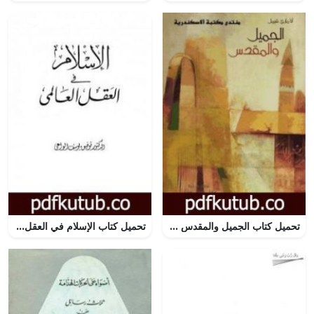
تحميل كتاب الجميل والمقدس PDF تأليف آنا ماري شيمل مجانا [كامل]
تحميل كتاب الإسلام في العقل العالمي PDF تأليف توفيق يوسف الواعي مجانا [كامل]