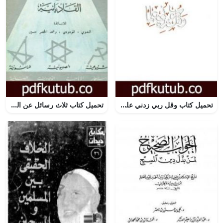
تحميل كتاب وقل ربي زدني علما PDF تأليف ذاكر نايك مجانا [كامل]
تحميل كتاب ثلاث رسائل عن القاديانية PDF تأليف أبو الحسن الندوي مجانا [كامل]