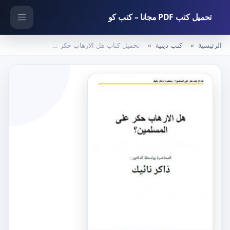
تحميل كتب PDF مجانا – كتب كو
الرئيسية
كتب دينية
تحميل كتاب هل الارهاب حكر على المسلمين PDF تأليف ذاكر نايك مجانا [كامل]