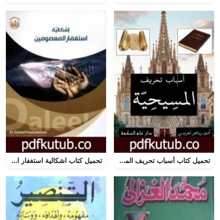
تحميل كتاب أسباب تحريف المسيحية PDF تأليف أمين رياض لعريبي مجانا [كامل]
تحميل كتاب اشكالية استغفار المعصومين PDF تأليف الشيخ محسن محقق مجانا [كامل]