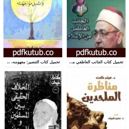
تحميل كتاب الجانب العاطفي من الإسلام PDF تأليف محمد الغزالي مجانا [كامل]
تحميل كتاب التنصير: مفهومه، و أهدافه، ووسائله، و سبل مواجهته PDF تأليف علي بن إبراهيم النملة مجانا [كامل]