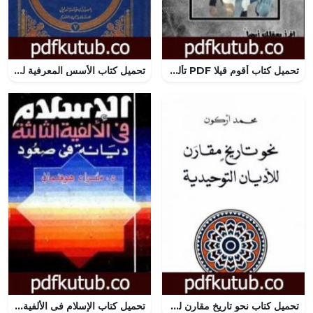
تحميل كتاب أقوم قيلا PDF تأليف سلطان موسى الموسى مجانا [كامل]
تحميل كتاب الأسس المعرفية للفكر العقدي السلفي PDF تأليف د. مصطفى عزيزي مجانا [كامل]
تحميل كتاب نحو تاريخ مقارن للأديان التوحيدية PDF تأليف محمد أركون مجانا [كامل]
تحميل كتاب الإسلام فى الألفية الثالثة: ديانة في صعود PDF تأليف مراد هوفمان مجانا [كامل]