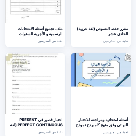
مقرر حفظ النصوص (لغة عربية)
ملف تجميع أسئلة الامتحانات
الحادي عشر
الرسمية و الأجوبة للسنوات
السابقة الدور الأول (الامتحانات)
نخبة من المدرسين
نخبة من المدرسين
التاسع
أسئلة امتحانية ومراجعة للاختبار
اختبار قصير في PRESENT
النهائي وفق منهج كامبردج نموذج
PERFECT CONTINUOUS (لغة
ثالث (رياضيات) التاسع
انجليزية) حلقة ثانية
نخبة من المدرسين
نخبة من المدرسين