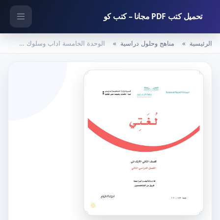
تحميل كتب PDF مجانا – كتب كو
الرئيسية
مناهج وحلول دراسية
الوحدة الخامسة اداب وسلوك – المنهاج السعودي