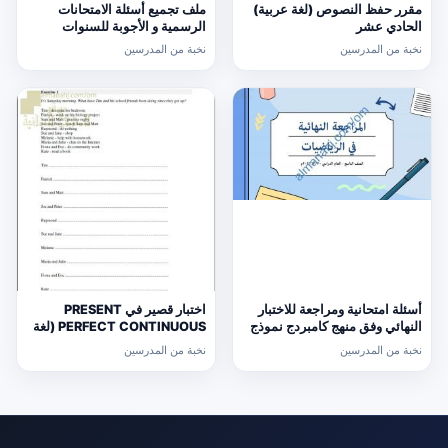
مقرر حفظ النصوص (لغة عربية)
ملف تجميع أسئلة الامتحانات
الحادي عشر
الرسمية و الأجوبة للسنوات
السابقة الدور الأول (الامتحانات)
نخبة من المدرسين
نخبة من المدرسين
التاسع
أسئلة امتحانية ومراجعة للاختبار
اختبار قصير في PRESENT
النهائي وفق منهج كامبردج نموذج
PERFECT CONTINUOUS (لغة
ثالث (رياضيات) التاسع
انجليزية) حلقة ثانية
نخبة من المدرسين
نخبة من المدرسين