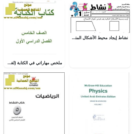
نشاط إيجاد محيط الأشكال المتعددة (رياضيات) الثالث
ملخص مهاراتي في الكتابة (لغة عربية) الخامس