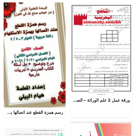
ورقة عمل 2 علم الوراثة – الصفات الوراثية (علوم) التاسع
رسم همزة القطع عند اتصالها بهمزة الاستفهام, (لغة عربية) الثامن