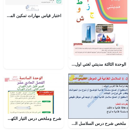
اختبار قياس مهارات تمكين المعرفة، الدرس الثاني: هويتي مسؤوليتي, (اجتماعيات) التاسع العام
الوحدة الثالثة مدينتي لغتي اول ابتدائي – المنهاج السعودي
شرح وملخص درس التيار الكهربائي
ملخص شرح درس السلاسل الغذائية في الموطن الطبيعي المحلي مع حل الأنشطة (علوم) السادس