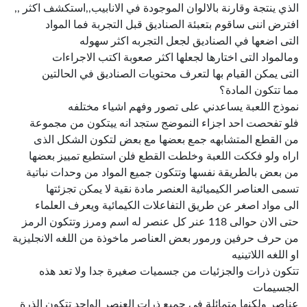
الذي ينتجة وقارنة بالالوان الموجودة في الانابيب,,استكشف اكثر ,,
افترض اننى ساقوم بتعبئة الصناديق قبل التجربة فما المواد
التى اضعها في الصناديق لجعل التجربه اكثر سهوله
ومالمواد التى اختارها لجعلها اكثر صعوبة اكتب الاجراءات
التى يمكن القيام بها لتعرف محتويات الصناديق في الحالتين
مما تتكون المادة؟
نموذج اللعبة يساعدني على تصور وفهم اشياء مختلفه
فلو تفحصت احد اجزاء النموضج ستجد انه ييتكون من مجموعة
من القطع المتشابهه جمع بعضها مع بعض لتكون الشكل الذى
اراه ولو فككت اللعبة وخلطت القطع فلن استطيع تمييز بعضها
من بعض بالطريقة نفسها وتتكون جميع المواد من وحدات نباتية
تسمى العناصر الكيميائية العنصر مادة نقية لا يمكن تجزئتها
الى مواد اصغر عن طريق التفاعلات الكيمائية ويعرف العلماء
حتى الان حوالى 118 عنر كل عنصر له اسم ومرز وتتكون الرمز
من حرف حرفين ورمور بعض العناصر ماخوذة من اللغه الانجليزية
او اللغه اللاتينيه
تتكون ذرات والجزئيات من جسميات صغيرة جدا ولا تعد هذه
الجسيمات
عناصر ولكنها متمائلة في جميع ذرات العنصر الواحد تتكون الذرة