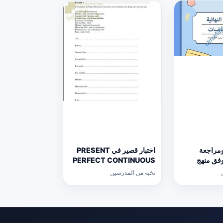
ومراجعة
اختبار قصير في PRESENT
 وفق منهج
PERFECT CONTINUOUS
الث
(لغة انجليزية) حلقة ثانية
نخبة من المدرسين
ع