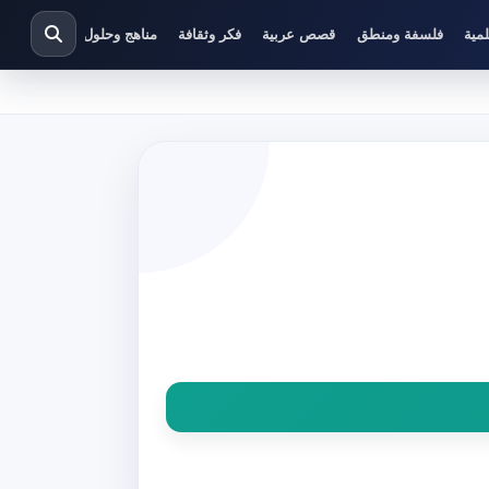
مية
فلسفة ومنطق
قصص عربية
فكر وثقافة
مناهج وحلول دراسية