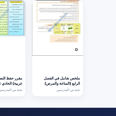
ملخص شامل في الفصل
مقرر حفظ النص
الرابع (المناعة والمرض)
عربية) الحادي 
(أحياء) الحادي عشر
نخبة من المدرسين
نخبة من المدرسين