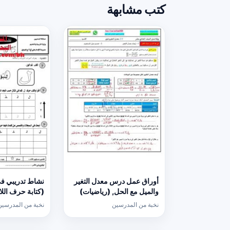
كتب مشابهة
أوراق عمل درس معدل التغير
نشاط تدريبي في
والميل مع الحل, (رياضيات)
الحادي عشر العام
عربية) الأول
نخبة من المدرسين
نخبة من المدرسين