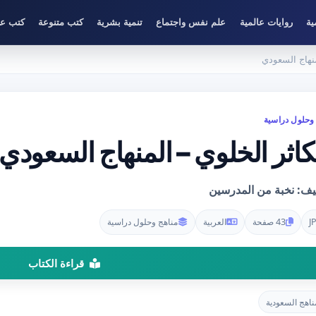
ية
روايات عالمية
علم نفس واجتماع
تنمية بشرية
كتب متنوعة
كتب عل
منهاج السعودي
وحلول دراسية
كاثر الخلوي – المنهاج السعودي
ليف: نخبة من المدرسين
J
43 صفحة
العربية
مناهج وحلول دراسية
قراءة الكتاب
ناهج السعودية