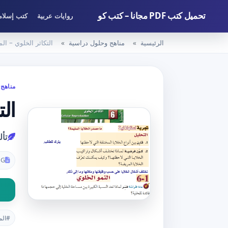
تحميل كتب PDF مجانا – كتب كو
روايات عربية
كتب إسلام
الرئيسية
مناهج وحلول دراسية
التكاثر الخلوي – ال
مناهج 
الت
تأ
PG
#الم