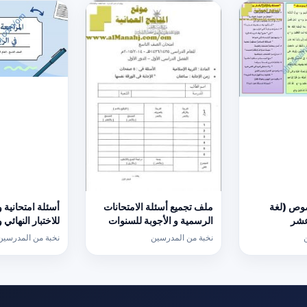
وص (لغة
ملف تجميع أسئلة الامتحانات
أسئلة امتحانية 
عشر
الرسمية و الأجوبة للسنوات
للاختبار النهائي
السابقة الدور الأول
كامبردج نموذج ث
نخبة من المدرسين
نخبة من المدرسين
(الامتحانات) التاسع
(رياضيات) التاس