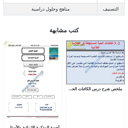
التصنيف
مناهج وحلول دراسية
كتب مشابهة
ملخص شرح درس الكائنات الحية المستهلِكة في السلاسل مع حل الأنشطة (علوم) السادس
أجوبة المذكرة الإثرائية والأسئلة الملخصة في الوحدة الثالثة (الفقه) (تربية اسلامية) العاشر