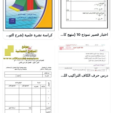
اختبار قصير نموذج 10 (منهج كامبردج) (رياضيات) السابع
كراسة نشرة علمية (شرح التوزيع الطبيعي) (رياضيات) العاشر
درس حرف الكاف التراكيب اللغوية