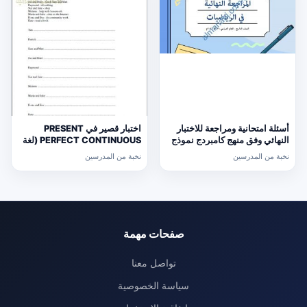
أسئلة امتحانية ومراجعة للاختبار
اختبار قصير في PRESENT
النهائي وفق منهج كامبردج نموذج
PERFECT CONTINUOUS (لغة
ثالث (رياضيات) التاسع
انجليزية) حلقة ثانية
نخبة من المدرسين
نخبة من المدرسين
صفحات مهمة
تواصل معنا
سياسة الخصوصية