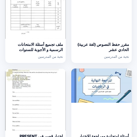
مقرر حفظ النصوص (لغة عربية)
ملف تجميع أسئلة الامتحانات
الحادي عشر
الرسمية و الأجوبة للسنوات
السابقة الدور الأول (الامتحانات)
نخبة من المدرسين
نخبة من المدرسين
التاسع
أسئلة امتحانية ومراجعة للاختبار
اختبار قصير في PRESENT