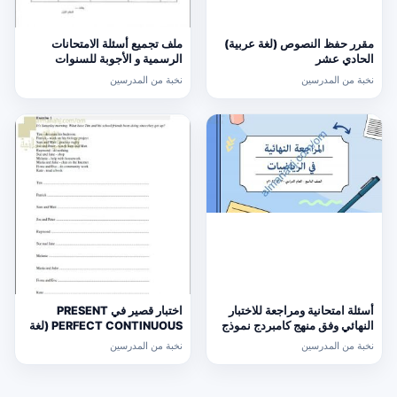
مقرر حفظ النصوص (لغة عربية)
ملف تجميع أسئلة الامتحانات
الحادي عشر
الرسمية و الأجوبة للسنوات
السابقة الدور الأول (الامتحانات)
نخبة من المدرسين
نخبة من المدرسين
التاسع
أسئلة امتحانية ومراجعة للاختبار
اختبار قصير في PRESENT
النهائي وفق منهج كامبردج نموذج
PERFECT CONTINUOUS (لغة
ثالث (رياضيات) التاسع
انجليزية) حلقة ثانية
نخبة من المدرسين
نخبة من المدرسين