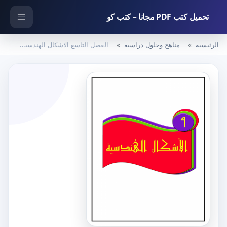
تحميل كتب PDF مجانا – كتب كو
الرئيسية
مناهج وحلول دراسية
الفصل التاسع الاشكال الهندسية – المنهاج السعودي