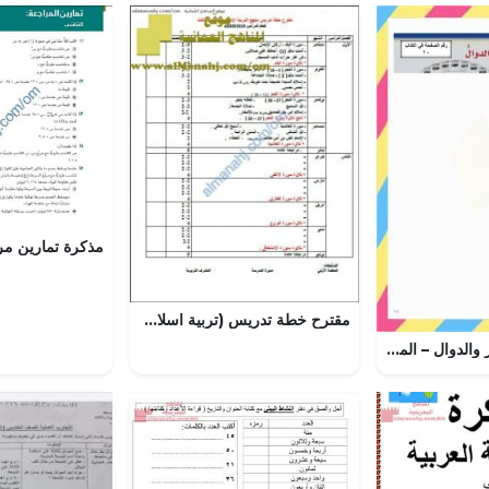
مقترح خطة تدريس (تربية اسلامية) الثالث
الفصل الاول الجبر والدوال – المنهاج السعودي