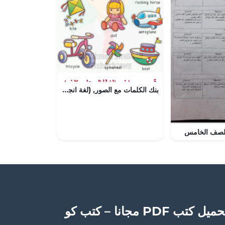
بنك الكلمات مع الصور, (لغة انجليزية) KG2
لصف الخامس
ميل كتب PDF مجانا – كتب كو