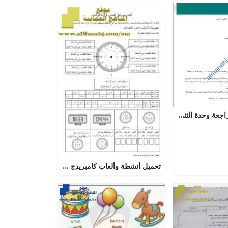
مذكرة تمارين مراجعة وحدة التناسب مع الحل (رياضيات) العاشر
تحميل أنشطة وألعاب كامبريدج (رياضيات) السادس