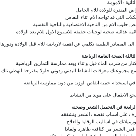
ثانية : الامومة
اض المنذرة للولادة للام الحامل
لات التي قد تواجه الام اثناء النفاس
 حليب الام من الناحية الاقتصادية والناحية النفسية
مة غذائية صحية لوجبات خفيفة للاسبوع الاول للام بعد الولادة
الى المصادر الطيبية تكلمي عن اهمية لارياضة للام قبل الولادة ودورها 
لثالثة الصحة العامة الرياضة
تار من شرب الماء قبل واثناء وبعد ممارسة التمارين الرياضية
ع مجموعتك معوقات النشاط البدني ودوني حلولا مقترحة لتهطي تلك 
 في استخدام حمية انقاص الوزن من دون ممارسة الرياضة
ع الاطفال على مويد من النشاط
الرابعة فن التجميل الشعر وصحنه
عرف على اسباب تقصف الشعر وتشققه
ميلاتك في اساليب الوقاية والعلاج
 فص الشعر من كثافته ظاهريا ولماذا