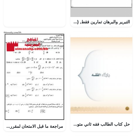
التبرير والبرهان تمارين فقط, (رياضيات) العاشر المتقدم
حل كتاب الطالب فقه ثاني متوسط ف2 – المنهاج السعودي
مراجعة ما قبل الامتحان لمقرر ريض 366 (رياضيات) الثالث الثانوي