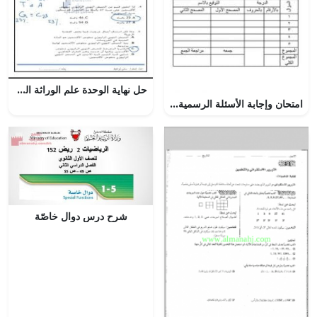
حل نهاية الوحدة علم الوراثة الجزيئية, (علوم) الحادي عشر المتقدم
امتحان وإجابة الأسئلة الرسمية للفصل الدراسي الأول الدور الأول (تربية اسلامية) الثامن
شرح درس دوال خاصّة