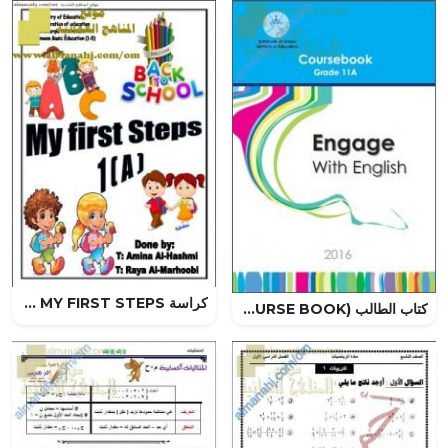
كراسة MY FIRST STEPS (لغة انجليزية) الأول
كتاب الطالب (COURSE BOOK) (لغة انجليزية) الحادي عشر