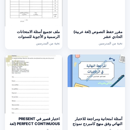
مقرر حفظ النصوص (لغة عربية)
ملف تجميع أسئلة الامتحانات
الحادي عشر
الرسمية و الأجوبة للسنوات
السابقة الدور الأول (الامتحانات)
نخبة من المدرسين
نخبة من المدرسين
التاسع
أسئلة امتحانية ومراجعة للاختبار
اختبار قصير في PRESENT
النهائي وفق منهج كامبردج نموذج
PERFECT CONTINUOUS (لغة
ثالث (رياضيات) التاسع
انجليزية) حلقة ثانية