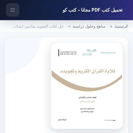
تحميل كتب PDF مجانا – كتب كو
الرئيسية
مناهج وحلول دراسية
حل كتاب التجويد سادس ابتدائي الفصل الاول – المنهاج السعودي