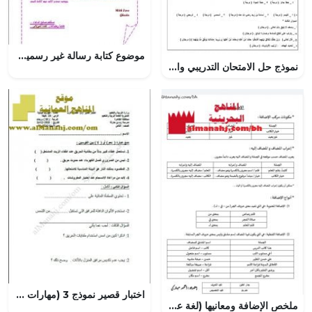
موضوع كتابة رسالة غير رسمية نموذج ثان (إنج 201)
نموذج حل الامتحان التدريبي والتجريبي للاختبار النهائي نموذج ثالث (تربية اسلامية) الثاني عشر
اختبار قصير نموذج 3 (مهارات حياتية) الثامن
ملخص الإضافة ومعانيها (لغة عربية) الثالث الثانوي