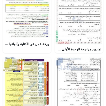
ورقة عمل عن الكناية وأنواعها (عرب 202) (لغة عربية) الثاني الثانوي
تمارين مراجعة الوحدة الأولى مع الحل, (رياضيات) السابع