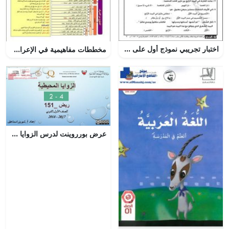
اختبار تجريبي نموذج أول على قصيدة أرق على أرق, (لغة عربية) الثاني عشر المتقدم
مخططات مفاهيمية في الإعراب (لغة عربية) الثاني عشر
عرض بورروينت لدرس الزوايا المحيطة