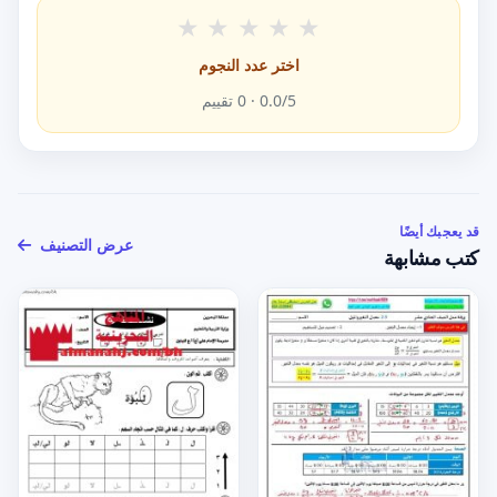
★
★
★
★
★
اختر عدد النجوم
/5 ·
0.0
0
تقييم
قد يعجبك أيضًا
عرض التصنيف
كتب مشابهة