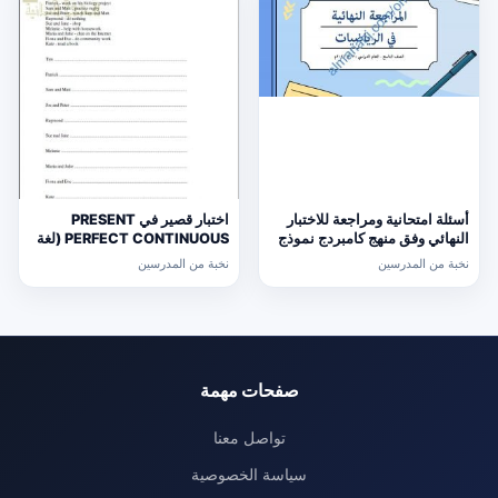
أسئلة امتحانية ومراجعة للاختبار
اختبار قصير في PRESENT
النهائي وفق منهج كامبردج نموذج
PERFECT CONTINUOUS (لغة
ثالث (رياضيات) التاسع
انجليزية) حلقة ثانية
نخبة من المدرسين
نخبة من المدرسين
صفحات مهمة
تواصل معنا
سياسة الخصوصية