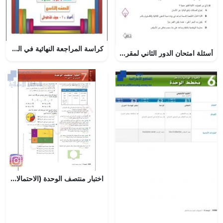
كراسة المراجعة النهائية في الهندسة والجبر والاحتمالات من سلسلة المعين (رياضيات) التاسع
أسئلة امتحان الدور الثاني لمقرر ريض 263
اختبار منتصف الوحدة (الاحتمالات), (رياضيات) العاشر المتقدم