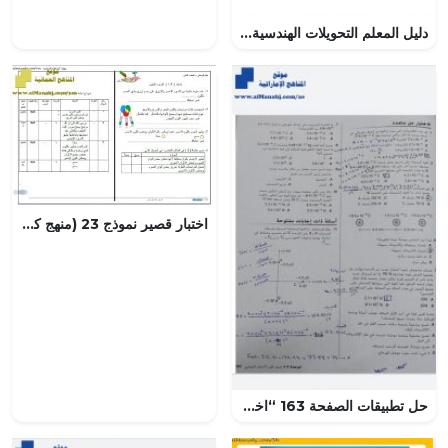
دليل المعلم التحويلات الهندسية والتناظر, (رياضيات) العاشر المتقدم
اختبار قصير نموذج 23 (منهج كامبردج) – نشاط (3-6) مع الحل (علوم) الثامن
حل تطبيقات الصفحة 163 “اختيار من متعدد”, (فيزياء) العاشر المتقدم