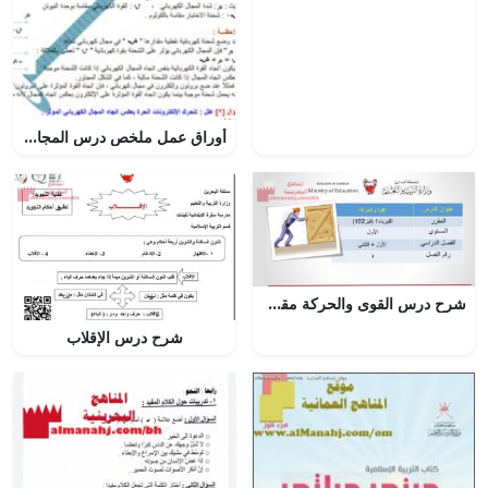
أوراق عمل ملخص درس المجال الكهربائي, (فيزياء) العاشر المتقدم
شرح درس القوى والحركة مقرر فيز 102
شرح درس الإقلاب