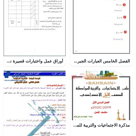
الفصل الخامس العبارات الجبرية والمعادلات – المنهاج السعودي
أوراق عمل واختبارات قصيرة نموذج 3 (رياضيات) الثامن
مذكرة الاجتماعيات والتربية للمواطنة (المواد الاجتماعية) السابع