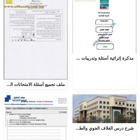
مذكرة إثرائية أسئلة وتدريبات في الوحدة الخامسة (الحقوق والواجبات) (تربية اسلامية) العاشر
ملف تجميع أسئلة الامتحانات الرسمية و الأجوبة للسنوات السابقة (هذا وطني) الثاني عشر
شرح درس الغلاف الجوي والطقس