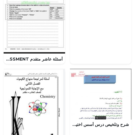
أسئلة عاشر متقدم PRACTICE SUMMATIVE ASSESSMENT, (تصميم) العاشر
شرح وتلخيص درس أسس اختيار الزوجين