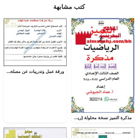
كتب مشابهة
ورقة عمل وتدريبات عن مصلحات عملية الهضم مع الحل (أحياء) التاسع
مذكرة التميز نسخة محلولة (رياضيات) التاسع