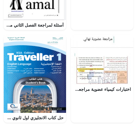
أسئلة لمراجعة الفصل الثاني مع الإجابة النموذجية (كيمياء) العاشر المتقدم
اختبارات كيمياء عضوية مراجعة نهائية مع الحل, (كيمياء) الثاني عشر المتقدم
حل كتاب الانجليزي اول ثانوي مقررات Traveller 1 – المنهاج السعودي