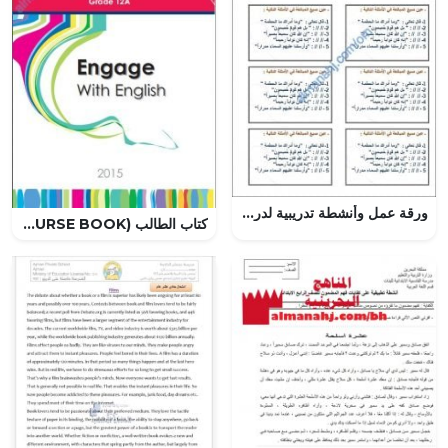
ورقة عمل وأنشطة تدريبية لدرس صيغ المبالغة (لغة عربية) الحادي عشر
كتاب الطالب (COURSE BOOK) (لغة انجليزية) الثاني عشر