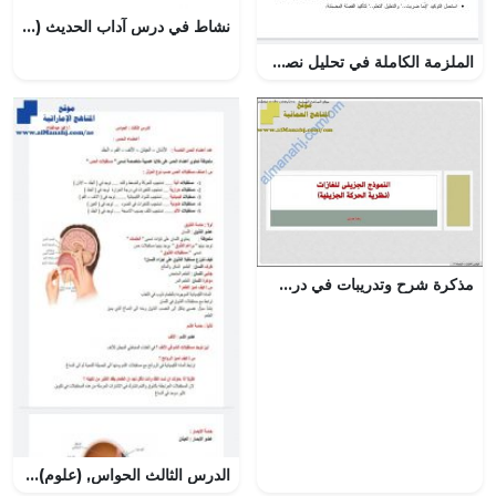
نشاط في درس آداب الحديث (تربية اسلامية) الثالث
الملزمة الكاملة في تحليل نصوص مقرر عرب 311
مذكرة شرح وتدريبات في درس النموذج الجزيئي للغازات (نظرية الحركة الجزيئية) (كيمياء) الثاني عشر
الدرس الثالث الحواس, (علوم) العاشر العام