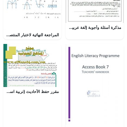
مذكرة أسئلة وأجوبة (لغة عربية) الثامن
المراجعة النهائية لاختبار المنتصف في مقرر ريض 263
مقرر حفظ الأحاديث (تربية اسلامية) العاشر