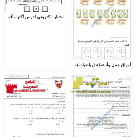
اختبار الكتروني لدرس أكثر وأقل من عشرة نموذج خامس (رياضيات) الأول
أوراق عمل وأنشطة (رياضيات) الأول