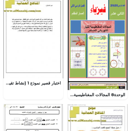
اختبار قصير نموذج 1 (نشاط تقييمي) (لغة عربية) الرابع
الوحدة8 المجالات المغناطيسية للتيار الكهربائي المستمر, (فيزياء) الثاني عشر المتقدم