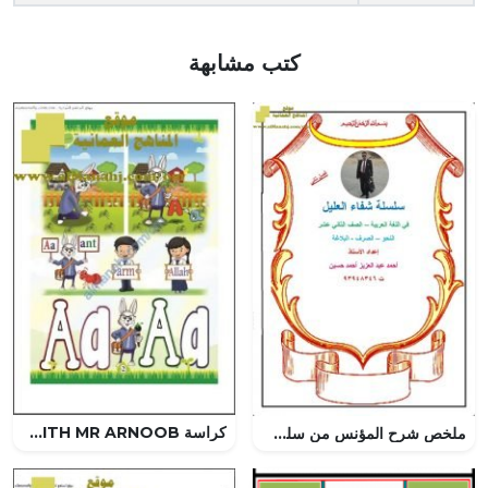
كتب مشابهة
كراسة LETS LEARN ENGLISH WITH MR ARNOOB (لغة انجليزية) الأول
ملخص شرح المؤنس من سلسلة شفاء العليل -جزء 2 (لغة عربية) الثاني عشر