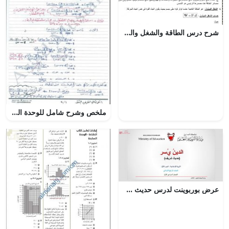
شرح درس الطاقة والشغل والقدرة مقرر علم 211
ملخص وشرح شامل للوحدة الثانية (الجزء السابع) (رياضيات بحتة) الثاني عشر
عرض بوربوينت لدرس حديث شريف الدين يسر