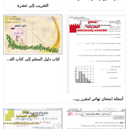
التقريب إلى عشرة
كتاب دليل المعلم إلى كتاب القراءة (الجزء الثاني) (لغة عربية) الأول
أسئلة امتحان نهائي لمقرر ريض 263 نموذج 3