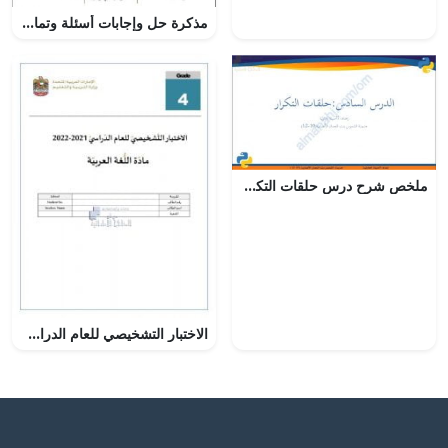
مذكرة حل وإجابات أسئلة وتمارين كتاب النشاط في وحدة المزيد من التمثيلات الإحصائية (رياضيات) العاشر
ملخص شرح درس حلقات التكرار (حاسوب) العاشر
الاختبار التشخيصي للعام الدراسي , (لغة عربية) الرابع