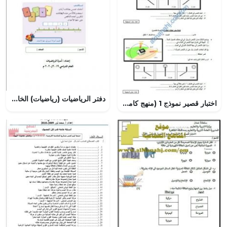
دفتر الرياضيات (رياضيات) الخامس
اختبار قصير نموذج 1 (منهج كامبردج) – نشاط صفي (علوم) الخامس