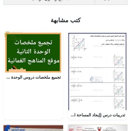
كتب مشابهة
تجميع ملخصات دروس الوحدة الثانية (فيزياء) التاسع
تدريبات درس (إيجاد المساحة المحصورة بين منحنيين باستخدام التكامل), (رياضيات) الثاني عشر المتقدم