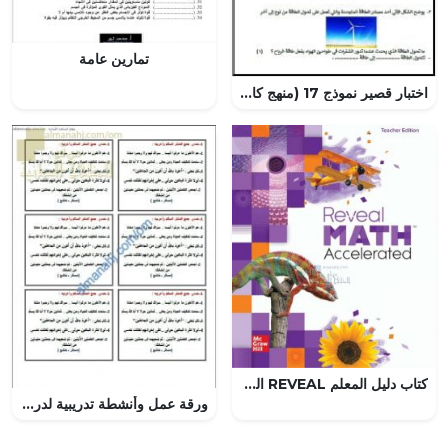
تمارين عامة
اختبار قصير نموذج 17 (منهج كامبردج) (علوم) السابع
كتاب دليل المعلم REVEAL الفصل الأول, منهج انجليزي (رياضيات) السابع
ورقة عمل وأنشطة تدريبية لدرس جمع المذكر السالم (لغة عربية) الثامن