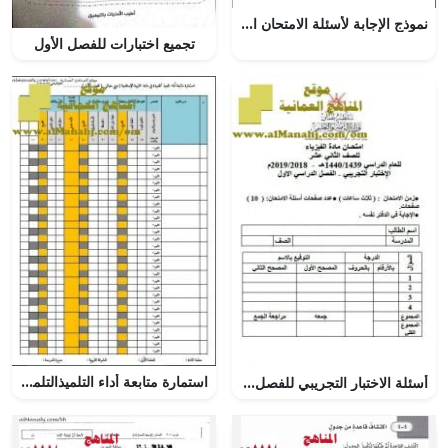
نموذج الإجابة لأسئلة الامتحان التجريبي (رياضيات تطبيقية) الثاني عشر
تجميع اختبارات للفصل الأول
استمارة متابعة أداء التلميذالتلميذة (تربية اسلامية) الأول
أسئلة الاختبار التجريبي للفصل الدراسي الأول ~ (فيزياء) الثاني عشر