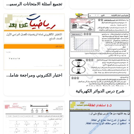
تجميع أسئلة الامتحانات الرسمية للسنوات السابقة (كيمياء) الحادي عشر
اختبار الكتروني ومراجعة شاملة لجميع أفكار المنهج (رياضيات) السابع
شرح درس الدوائر الكهربائية