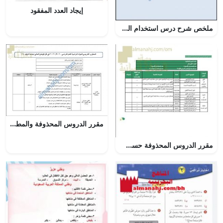
إيجاد العدد المفقود
ملخص شرح درس استخدام الطاقة مع حل الأنشطة (علوم) السابع
مقرر الدروس المحذوفة والمطلوبة حسب وثيقة المحتوى التدريسي في ظل جائحة الكورونا (هذا وطني) الثاني عشر
مقرر الدروس المحذوفة حسب وثيقة المحتوى التدريسي في ظل جائحة الكورونا (فنون تشكيلية) الثاني عشر