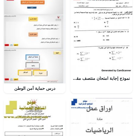
نموذج إجابة امتحان منتصف مقرر ريض 262 بخط اليد (رياضيات) الثاني الثانوي
درس حماية أمن الوطن