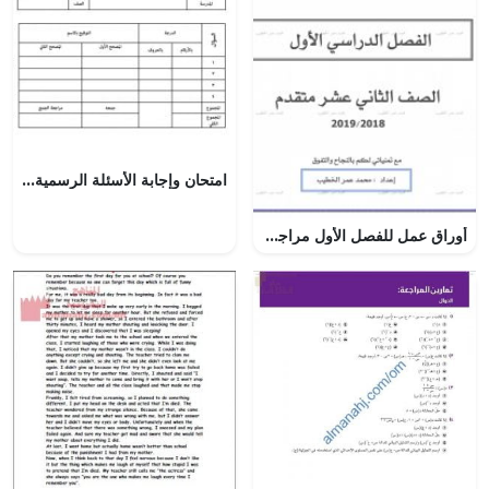
امتحان وإجابة الأسئلة الرسمية للفصل الدراسي الثاني الدور الثاني (لغة عربية) الثامن
أوراق عمل للفصل الأول مراجعة شاملة للوحدات الأولى والثانية والثالثة, (رياضيات) الثاني عشر المتقدم