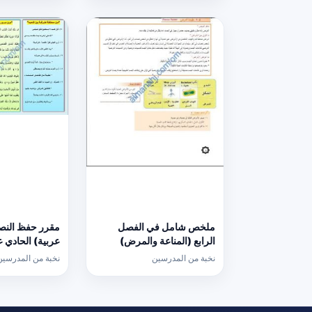
ملخص شامل في الفصل
مقرر حفظ النص
الرابع (المناعة والمرض)
عربية) الحادي 
(أحياء) الحادي عشر
نخبة من المدرسين
نخبة من المدرسين