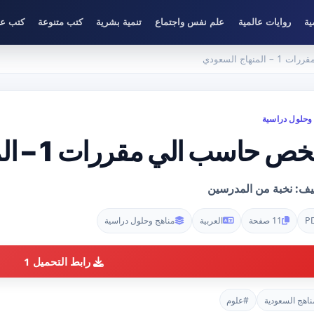
ية
روايات عالمية
علم نفس واجتماع
تنمية بشرية
كتب متنوعة
كتب عل
نهاج السعودي
وحلول دراسية
ص حاسب الي مقررات 1 – المنهاج السعودي
ليف: نخبة من المدرسين
P
11 صفحة
العربية
مناهج وحلول دراسية
رابط التحميل 1
ناهج السعودية
#علوم