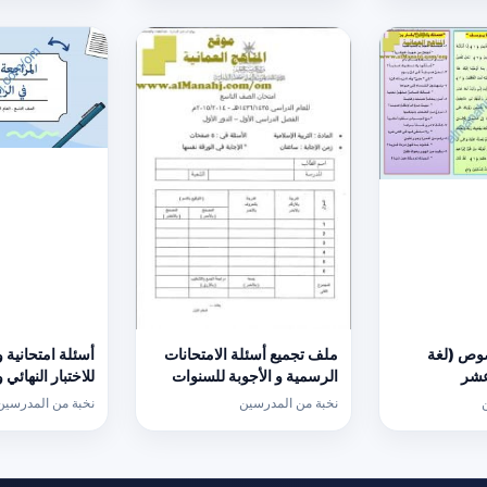
وص (لغة
ملف تجميع أسئلة الامتحانات
أسئلة امتحانية 
عشر
الرسمية و الأجوبة للسنوات
للاختبار النهائي
السابقة الدور الأول
كامبردج نموذج ث
نخبة من المدرسين
نخبة من المدرسين
(الامتحانات) التاسع
(رياضيات) التاس