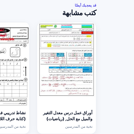
قد يعجبك أيضًا
كتب مشابهة
أوراق عمل درس معدل التغير
نشاط تدريبي في
والميل مع الحل, (رياضيات)
الحادي عشر العام
عربية) الأول
نخبة من المدرسين
نخبة من المدرسين