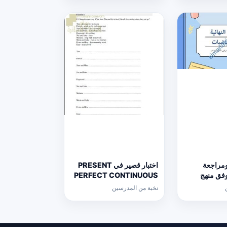
ومراجعة
اختبار قصير في PRESENT
 وفق منهج
PERFECT CONTINUOUS
الث
(لغة انجليزية) حلقة ثانية
نخبة من المدرسين
ع