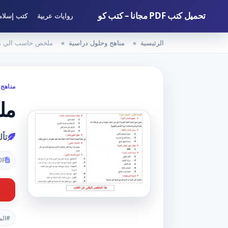
تحميل كتب PDF مجانا – كتب كو
روايات عربية
كتب إسلام
الرئيسية
مناهج وحلول دراسية
ملخص حاسب الي مقررات 1 – الم
مناهج 
ملخ
تأ
DF
#الم