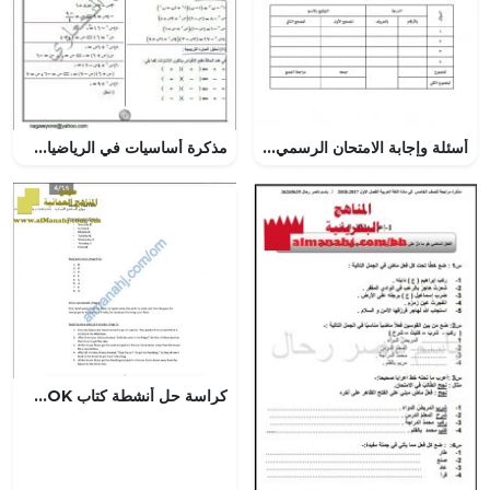
أسئلة وإجابة الامتحان الرسمي للفصل الدراسي الأول الدور الأول والثاني (اجتماعيات) السابع
مذكرة أساسيات في الرياضيات (رياضيات بحتة) الثاني عشر
كراسة حل أنشطة كتاب CLASS BOOK (لغة انجليزية) الرابع