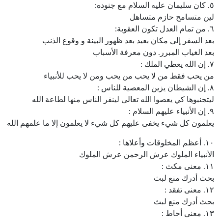
٥. كان سليمان عليه السلام مع جنوده:
لين متسامح حازم متساهل
٦. من تمام العدل تكون العقوبة:
بعد السفر إلى مكان بعيد بعد ظهور البينة و وقوع الذنب
بعد الغياب المبرر. دون معرفة الأسباب
٧. إن الله يعطي الملك :
من يحب فقط من لا يحب من يحب ومن لا يحب للأنبياء
٨. إن الشيطان يزين المعصية للناس :
ليتجنبوها كي يعصوا الله تعالى لينفر الناس منها لطاعة الله
٩. إن الأنبياء عليهم السلام :
يعلمون كل شيء يخفى عليهم كل شيء لا يعلمون إلا ما علمهم الله
١٠. أعظم المخلوقات وأعلاها :
الأنبياء الملوك عرش الرحمن عرش الملوك
١١. معنى مكث :
بحث أدرك منع لبث
١٢. معنى تفقد :
بحث أدرك منع لبث
١٣. معنى أحاط :