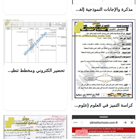
مذكرة والإجابات النموذجية (لغة عربية) الخامس
تحضير الكتروني ومخطط تنظيم دروس الوحدة الرابعة (رياضيات) العاشر
كراسة التميز في العلوم (علوم) السابع