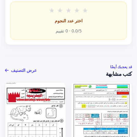
★
★
★
★
★
اختر عدد النجوم
/5 ·
0.0
0
تقييم
قد يعجبك أيضًا
عرض التصنيف
كتب مشابهة