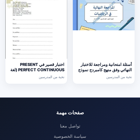
أسئلة امتحانية ومراجعة للاختبار
اختبار قصير في PRESENT
النهائي وفق منهج كامبردج نموذج
PERFECT CONTINUOUS (لغة
ثالث (رياضيات) التاسع
انجليزية) حلقة ثانية
نخبة من المدرسين
نخبة من المدرسين
صفحات مهمة
تواصل معنا
سياسة الخصوصية