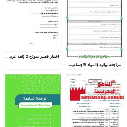
اختبار قصير نموذج 2 (لغة عربية) التاسع
مراجعة نهائية (المواد الاجتماعية) السادس