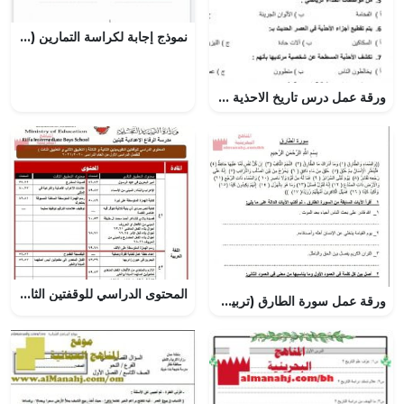
نموذج إجابة لكراسة التمارين (رياضيات) الخامس
ورقة عمل درس تاريخ الاحذية لغة عربية, (لغة عربية) الخامس
المحتوى الدراسي للوقفتين الثانية والثالثة (التطبيق الثاني والثالث)
ورقة عمل سورة الطارق (تربية اسلامية) الثالث