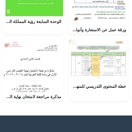
الوحدة السابعة رؤية المملكة العربية السعودية – المنهاج السعودي
ورقة عمل عن الاستعارة وأنواعها (عرب 202) (لغة عربية) الثاني الثانوي
خطة المحتوى التدريسي للمنهج (مهارات حياتية) السادس
مذكرة مراجعة لامتحان نهاية الفصل الأوّل (لغة عربية) الثامن