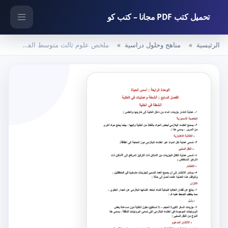
تحميل كتب PDF مجانا – كتب كو
الرئيسية
مناهج وحلول دراسية
ملخص علوم ثالث متوسط الفصل الثاني – المنهاج السعودي