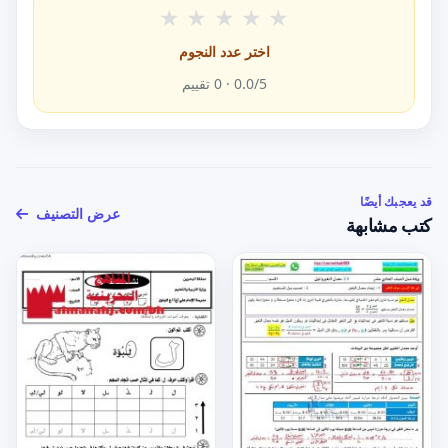
★
★
★
★
★
اختر عدد النجوم
/5 ·
0.0
0
تقييم
قد يعجبك أيضًا
عرض التصنيف
كتب مشابهة