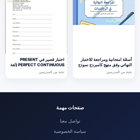
أسئلة امتحانية ومراجعة للاختبار
اختبار قصير في PRESENT
النهائي وفق منهج كامبردج نموذج
PERFECT CONTINUOUS (لغة
ثالث (رياضيات) التاسع
انجليزية) حلقة ثانية
نخبة من المدرسين
نخبة من المدرسين
صفحات مهمة
تواصل معنا
سياسة الخصوصية