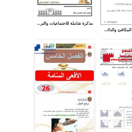
مذكرة شاملة للاجتماعيات والتربية للمواطنة (تربية للمواطنة) السابع
أسئلة في القطع المكافئ والدائرة مقرر ريض 263