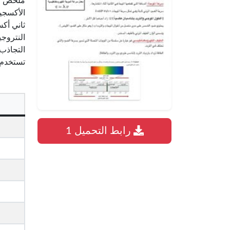
ملخص كيمياء
الأكسجي
ثاني أك
النتروج
التجاذب 
تستخدم 
رابط التحميل 1