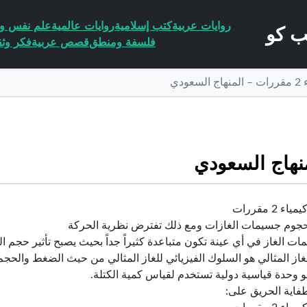
روايات عربية
كتب إسلامية
روايات عالمية
علم نفس وا
فلسفة ومنطق
قصص عربية
فكر وثق
ودي
 2 مقررات
جوم جسيمات الغازات ومع ذلك تفترض نظرية الحركة
ت الغاز في أي عينة تكون متباعدة كثيراً جداً بحيث يصبح تأثير حجم 
غاز المثالي هو السلوك الفيزيائي للغاز المثالي من حيث الضغط والحجم
و وحدة قياسية دولية تستخدم لقياس كمية الكتلة.
فاية الحريق على: