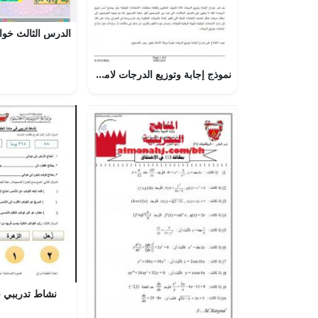
نموذج إجابة وتوزيع الدرجات لامتحان وطني ورقة 1 الكتابة (لغة انجليزية) الثالث الثانوي
نشاط تدرببي (