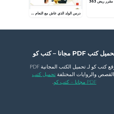
قرر ريض 363
درس الولد الذي عاش مع النعام الأفعى السامة مع الحل, (لغة عربية) السابع
ميل كتب PDF مجانا – كتب كو
موقع كتب كو لـ تحميل الكتب المجانية PDF
لقصص والروايات المختلفة
تحميل كتب
PDF مجانا – كتب كو
.