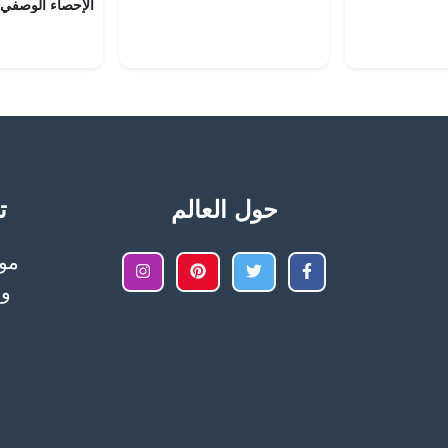
الإحصاء الوصفي م
حول العالم
تح
وا