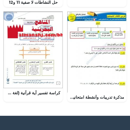
حل النشاطات لا صفية 11 و12
كراسة تفسير آية قرآنية (لغة عربية) الثالث الثانوي
مذكرة تدريبات وأنشطة امتحانية لدرس التباديل (رياضيات بحتة) الحادي عشر