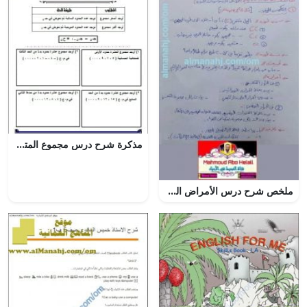
مذكرة شرح درس مجموع المتسلسلة الحسابية مع أمثلة تدريبية (رياضيات بحتة) الحادي عشر
ملخص شرح درس الأمراض الوراثية مع مخططات وصور وأمثلة توضيحية (الدرس التاسع) (علوم وبيئة) الثاني عشر