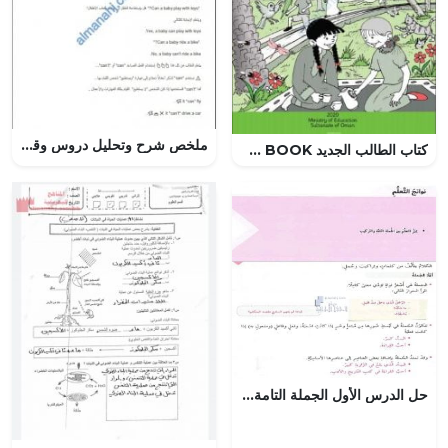
ملخص شرح وتحليل دروس وقواعد المنهج مع المفردات المهمة (لغة انجليزية) الخامس
كتاب الطالب الجديد SKILLS BOOK (نسخة) (لغة انجليزية) الأول
حل الدرس الأول الجملة التامة والتركيب, (لغة عربية) السادس