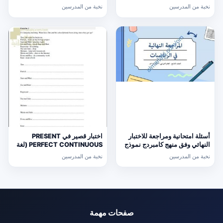
السابقة الدور الأول (الامتحانات)
نخبة من المدرسين
نخبة من المدرسين
التاسع
أسئلة امتحانية ومراجعة للاختبار
اختبار قصير في PRESENT
النهائي وفق منهج كامبردج نموذج
PERFECT CONTINUOUS (لغة
ثالث (رياضيات) التاسع
انجليزية) حلقة ثانية
نخبة من المدرسين
نخبة من المدرسين
صفحات مهمة