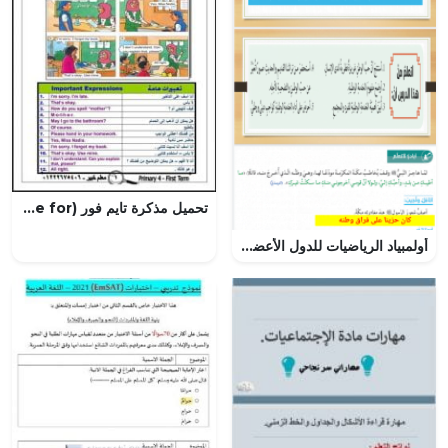
تحميل مذكرة تايم فور (Time for)
أولمبياد الرياضيات للدول الأعضاء في مكتب التربية العربي لدول الخليج العربي قطر الدورة الثانية, (تربية اسلامية) الثاني عشر