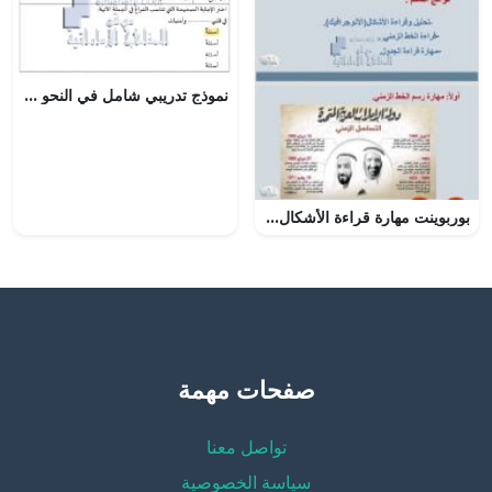
نموذج تدريبي شامل في النحو والإملاء اختبار امسات مع الإجابات, (لغة عربية) الثاني عشر العام
بوربوينت مهارة قراءة الأشكال والجداول والخط الزمني, (اجتماعيات) ملفات مدرسية
صفحات مهمة
تواصل معنا
سياسة الخصوصية