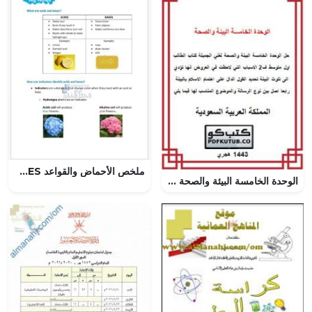
ملخص الأحماض والقواعد ACIDS AND BASES, منهج انجليزي (علوم) الخامس
الوحدة الخامسة البيئة والصحة – المنهاج السعودي