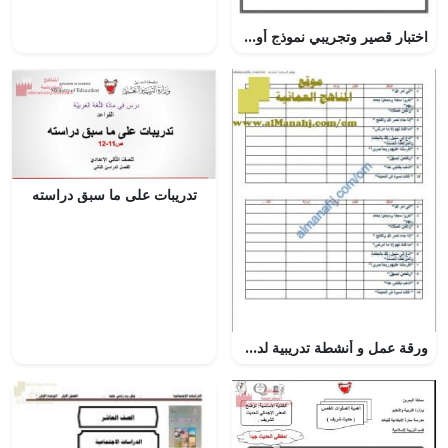
اختبار قصير وتجريبي نموذج أول (كيمياء) الحادي عشر
تدريبات على ما سبق دراسته
ورقة عمل و أنشطة تدريبية لدرس بناء الفعل الماضي والأمر (لغة عربية) الثامن