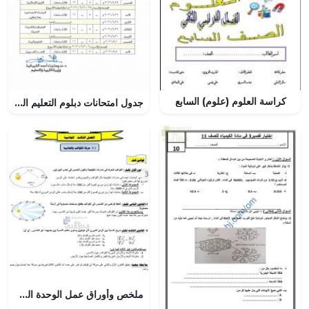
كراسة العلوم (علوم) السابع
جدول امتحانات دبلوم التعليم العام (التربية الخاصة) -الدور الأول (الامتحانات) الثاني عشر
ملخص وأوراق عمل الوحدة السابعة الجاذبية, (فيزياء) التاسع المتقدم